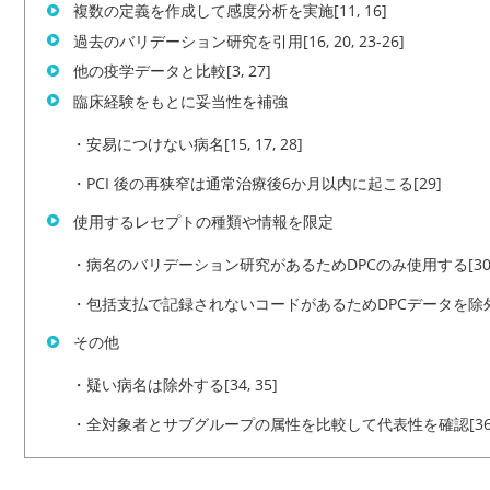
複数の定義を作成して感度分析を実施[11, 16]
過去のバリデーション研究を引用[16, 20, 23-26]
他の疫学データと比較[3, 27]
臨床経験をもとに妥当性を補強
・安易につけない病名[15, 17, 28]
・PCI 後の再狭窄は通常治療後6か月以内に起こる[29]
使用するレセプトの種類や情報を限定
・病名のバリデーション研究があるためDPCのみ使用する[30, 
・包括支払で記録されないコードがあるためDPCデータを除外す
その他
・疑い病名は除外する[34, 35]
・全対象者とサブグループの属性を比較して代表性を確認[36