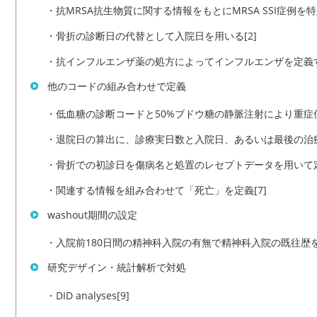
・抗MRSA抗生物質に関する情報をもとにMRSA SSI症例を特
・骨折の診断日の代替として入院日を用いる[2]
・抗インフルエンザ薬の処方によってインフルエンザを定義す
他のコードの組み合わせで定義
・低血糖の診断コードと50%ブドウ糖の静脈注射により重症低
・退院日の算出に、診療実日数と入院日、あるいは最後の治療
・骨折での初診日を傷病名と処置のレセプトデータを用いて定
・関連する情報を組み合わせて「死亡」を定義[7]
washout期間の設定
・入院前180日間の精神科入院の有無で精神科入院の既往歴を
研究デザイン・統計解析で対処
・DID analyses[9]