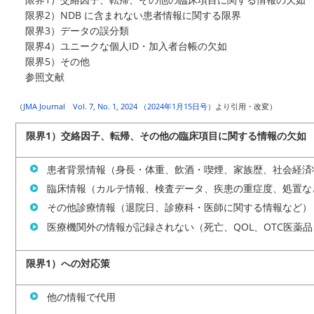
限界2）NDB に含まれない患者情報に関する限界
限界3）データの誤分類
限界4）ユニークな個人ID・加入者台帳の欠如
限界5）その他
参照文献
（
JMA Journal Vol. 7, No. 1, 2024 （2024年1月15日号）
より引用・改変）
限界1）交絡因子、転帰、その他の臨床項目に関する情報の欠如
患者背景情報（身長・体重、飲酒・喫煙、家族歴、社会経済
臨床情報（カルテ情報、検査データ、疾患の重症度、処置な
その他診療情報（退院日、診療科・医師に関する情報など）
医療機関外の情報が記録されない（死亡、QOL、OTC医薬
限界1）への対応策
他の情報で代用