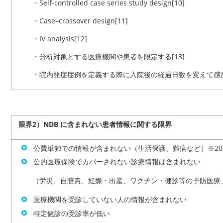
・Self-controlled case series study design[10]
・Case–crossover design[11]
・IV analysis[12]
・分析対象とする医療機関や患者を限定する[13]
・院内発症症例を定義する際に入院後の経過日数を
限界2）NDB に含まれない患者情報に関する限界
公費単独での情報が含まれない（生活保護、難病など）※
公的医療保険でカバーされない診療情報は含まれない
（労災、自賠責、妊娠・出産、ワクチン・健診等の予防医療
医療機関を受診していない人の情報が含まれない
特定健診の受診率が低い