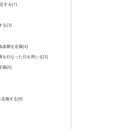
定する[1]
る[3]
血糖を定義[4]
を行なった日を用いる[5]
義[6]
定義する[8]